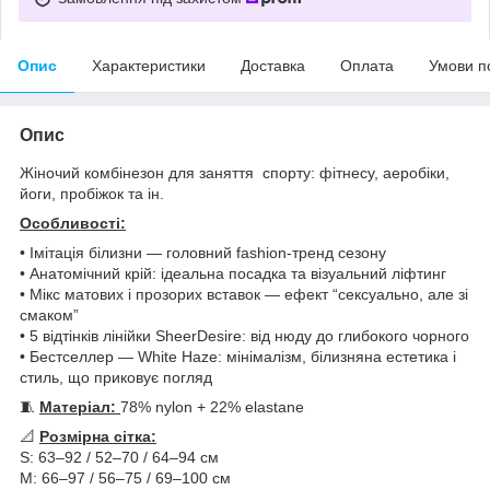
Опис
Характеристики
Доставка
Оплата
Умови п
Опис
Жіночий комбінезон для заняття спорту: фітнесу, аеробіки,
йоги, пробіжок та ін.
​Особливості:
• Імітація білизни — головний fashion-тренд сезону
• Анатомічний крій: ідеальна посадка та візуальний ліфтинг
• Мікс матових і прозорих вставок — ефект “сексуально, але зі
смаком”
• 5 відтінків лінійки SheerDesire: від нюду до глибокого чорного
• Бестселлер — White Haze: мінімалізм, білизняна естетика і
стиль, що приковує погляд
🧵
Матеріал:
78% nylon + 22% elastane
📐
Розмірна сітка:
S: 63–92 / 52–70 / 64–94 см
M: 66–97 / 56–75 / 69–100 см