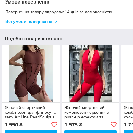
Умови повернення
Повернення товару впродовж 14 днів за домовленістю
Всі умови повернення
Подібні товари компанії
Жіночий спортивний
Жіночий спортивний
Жіно
комбінезон для фітнесу та
комбінезон червоний з
комб
залу ArcLine PearlSculpt з
push-up ефектом та
коль
ефектом утяжки, колір
блискавкою | Комбінезон
біли
1 550
1 575
1 7
₴
₴
Шоколадний (Choco Burn)
для фітнесу, йоги та
вста
тренувань