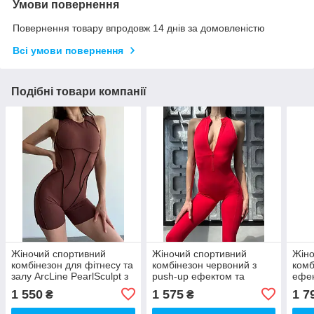
Умови повернення
Повернення товару впродовж 14 днів за домовленістю
Всі умови повернення
Подібні товари компанії
Жіночий спортивний
Жіночий спортивний
Жіно
комбінезон для фітнесу та
комбінезон червоний з
комб
залу ArcLine PearlSculpt з
push-up ефектом та
ефек
ефектом утяжки, колір
блискавкою | Комбінезон
сітч
1 550
1 575
1 7
₴
₴
Шоколадний (Choco Burn)
для фітнесу, йоги та
тренувань