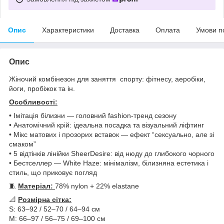
Опис
Характеристики
Доставка
Оплата
Умови п
Опис
Жіночий комбінезон для заняття спорту: фітнесу, аеробіки,
йоги, пробіжок та ін.
​Особливості:
• Імітація білизни — головний fashion-тренд сезону
• Анатомічний крій: ідеальна посадка та візуальний ліфтинг
• Мікс матових і прозорих вставок — ефект “сексуально, але зі
смаком”
• 5 відтінків лінійки SheerDesire: від нюду до глибокого чорного
• Бестселлер — White Haze: мінімалізм, білизняна естетика і
стиль, що приковує погляд
🧵
Матеріал:
78% nylon + 22% elastane
📐
Розмірна сітка:
S: 63–92 / 52–70 / 64–94 см
M: 66–97 / 56–75 / 69–100 см