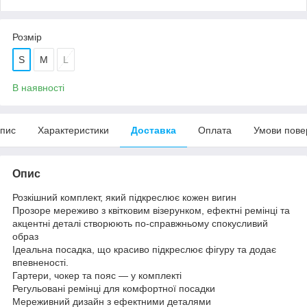
Розмір
S
M
L
В наявності
пис
Характеристики
Доставка
Оплата
Умови пове
Опис
Розкішний комплект, який підкреслює кожен вигин
Прозоре мереживо з квітковим візерунком, ефектні ремінці та
акцентні деталі створюють по-справжньому спокусливий
образ ‍
Ідеальна посадка, що красиво підкреслює фігуру та додає
впевненості.
Гартери, чокер та пояс — у комплекті
Регульовані ремінці для комфортної посадки
Мереживний дизайн з ефектними деталями