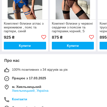
Комплект білизни атлас з
Компект білизни у червоні
Комп
мереживом , пояс та
сердечки з поясом та
трус
гартери, синій
гартерами,чорний, S
чор
925
875
895
₴
₴
Купити
Купити
Про нас
100% позитивних з 34 відгуків за рік
Працює з 17.03.2025
м. Хмельницький
Хмельницький, Україна
Контакти