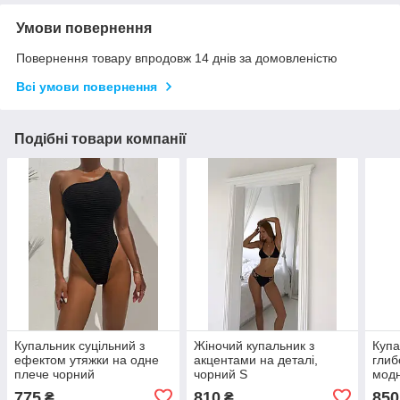
Умови повернення
Повернення товару впродовж 14 днів за домовленістю
Всі умови повернення
Подібні товари компанії
Купальник суцільний з
Жіночий купальник з
Купа
ефектом утяжки на одне
акцентами на деталі,
глиб
плече чорний
чорний S
модн
кори
775
810
850
₴
₴