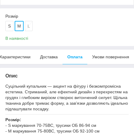
Розмір
S
M
L
В наявності
Характеристики
Доставка
Оплата
Умови повернення
Опис
Суцільний купальник — акцент на фігуру і безкомпромісна
естетика. Стриманий, але ефектний дизайн з перехрестям на
грудях і глибоким вирізом створює витончений силует. Щільна
тканина добре тримає форму, а зав’язки дозволяють ідеально
підлаштувати посадку.
Розмір:
- S маркування 70-75ВС, трусики ОБ 86-94 см
- M маркування 75-80ВС, трусики ОБ 92-100 см