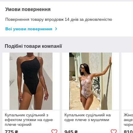
Умови повернення
Повернення товару впродовж 14 днів за домовленістю
Всі умови повернення
Подібні товари компанії
Купальник суцільний з
Купальник суцільний на
Жіно
ефектом утяжки на одне
одне плече з мушлями
акце
плече чорний
чорн
775
945
810
₴
₴