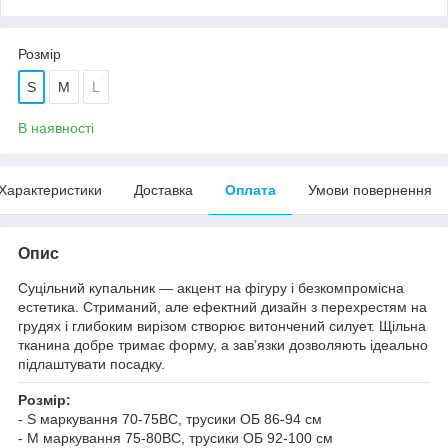
Розмір
S
M
L
В наявності
Характеристики
Доставка
Оплата
Умови повернення
Опис
Суцільний купальник — акцент на фігуру і безкомпромісна
естетика. Стриманий, але ефектний дизайн з перехрестям на
грудях і глибоким вирізом створює витончений силует. Щільна
тканина добре тримає форму, а зав’язки дозволяють ідеально
підлаштувати посадку.
Розмір:
- S маркування 70-75ВС, трусики ОБ 86-94 см
- M маркування 75-80ВС, трусики ОБ 92-100 см