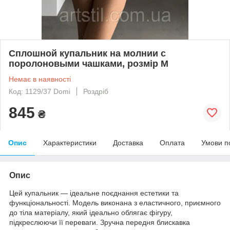
Сплошной купальник на молнии с
поролоновыми чашками, розмір М
Немає в наявності
Код: 1129/37 Domi
Роздріб
845
₴
Опис
Характеристики
Доставка
Оплата
Умови п
Опис
Цей купальник — ідеальне поєднання естетики та
функціональності. Модель виконана з еластичного, приємного
до тіла матеріалу, який ідеально облягає фігуру,
підкреслюючи її переваги. Зручна передня блискавка