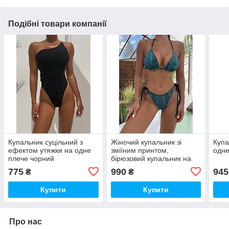
Подібні товари компанії
Купальник суцільний з
Жіночий купальник зі
Купа
ефектом утяжки на одне
зміїним принтом,
одне
плече чорний
бірюзовий купальник на
завязках , розмір S
775
990
945
₴
₴
Купити
Купити
Про нас