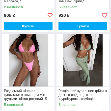
марсала, S
зав'яках, сірий,S
В наявності
В наявності
905
920
₴
₴
Купити
Купити
Роздільний жіночий
Роздільний купальник трійка з
купальник з камінцем між
довгою спідницею та
грудьми, ніжно рожевий, S
фурнітурою з камінців,
фісташка, S
В наявності
В наявності