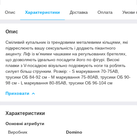
Опис
Характеристики
Доставка
Оплата
Умови 
Опис
Сміливий купальник із трендовими металевими кільцями, які
підкреслюють вашу сексуальність і додають пікантного
акценту. Ліф із м’якими чашками на регульованих бретелях,
що дозволяють ідеально посадити його по фігурі. Високі
плавки з V-посадкою візуально подовжують ноги та роблять
силует більш струнким. Розмір: - S маркування 70-75АВ,
трусики ОБ 84-92 см - M маркування 75-80АВ, трусики ОБ 90-
98 см - L маркування 80-85АВ, трусики ОБ 96-104 см
Приховати
Характеристики
Основні атрибути
Виробник
Domino