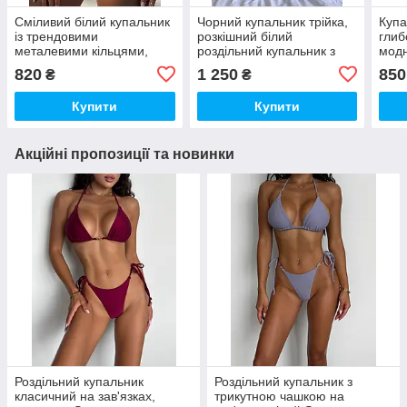
Сміливий білий купальник
Чорний купальник трійка,
Купа
із трендовими
розкішний білий
глиб
металевими кільцями,
роздільний купальник з
модн
білий S
накидкою
кори
820
1 250
850
₴
₴
Купити
Купити
Акційні пропозиції та новинки
Роздільний купальник
Роздільний купальник з
класичний на зав'язках,
трикутною чашкою на