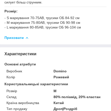
силует більш струнким.
Розмір:
- S маркування 70-75АВ, трусики ОБ 84-92 см
- M маркування 75-80АВ, трусики ОБ 90-98 см
- L маркування 80-85АВ, трусики ОБ 96-104 см
Приховати
Характеристики
Основні атрибути
Виробник
Domino
Колір
Рожевий
Користувальницькі характеристики
Розмір
M
Склад
80% поліамід, 20% еластан
Країна виробництва
Китай
Тип продажу
Дроп|Роздріб