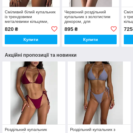
Сміливий білий купальник
Червоний роздільний
Сміл
із трендовими
купальник з золотистим
з тр
металевими кільцями,
декором, для
кіль
білий S
максимальної засмаги
820
895
725
₴
₴
Купити
Купити
Акційні пропозиції та новинки
Роздільний купальник
Роздільний купальник з