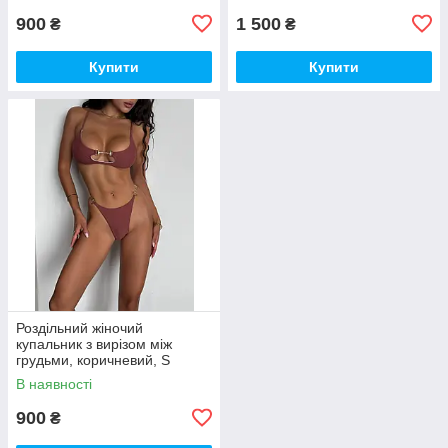
900
1 500
₴
₴
Купити
Купити
Роздільний жіночий
купальник з вирізом між
грудьми, коричневий, S
В наявності
900
₴