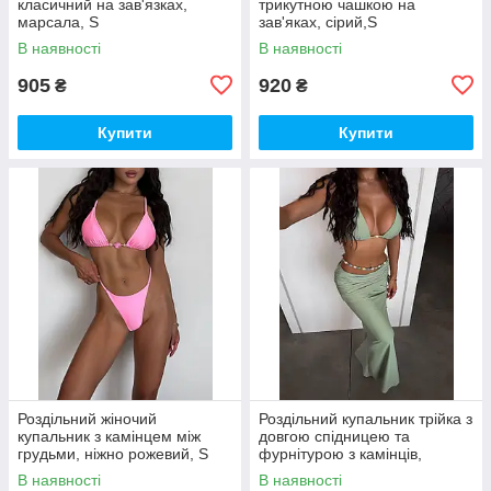
класичний на зав'язках,
трикутною чашкою на
марсала, S
зав'яках, сірий,S
В наявності
В наявності
905
920
₴
₴
Купити
Купити
Роздільний жіночий
Роздільний купальник трійка з
купальник з камінцем між
довгою спідницею та
грудьми, ніжно рожевий, S
фурнітурою з камінців,
фісташка, S
В наявності
В наявності