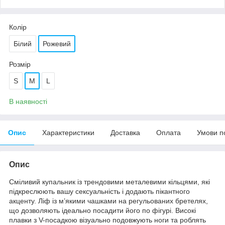
Колір
Білий
Рожевий
Розмір
S
M
L
В наявності
Опис
Характеристики
Доставка
Оплата
Умови п
Опис
Сміливий купальник із трендовими металевими кільцями, які
підкреслюють вашу сексуальність і додають пікантного
акценту. Ліф із м’якими чашками на регульованих бретелях,
що дозволяють ідеально посадити його по фігурі. Високі
плавки з V-посадкою візуально подовжують ноги та роблять