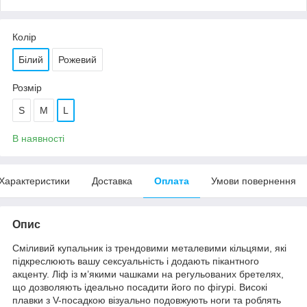
Колір
Білий
Рожевий
Розмір
S
M
L
В наявності
Характеристики
Доставка
Оплата
Умови повернення
Опис
Сміливий купальник із трендовими металевими кільцями, які
підкреслюють вашу сексуальність і додають пікантного
акценту. Ліф із м’якими чашками на регульованих бретелях,
що дозволяють ідеально посадити його по фігурі. Високі
плавки з V-посадкою візуально подовжують ноги та роблять