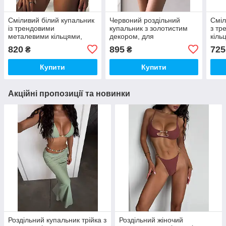
Сміливий білий купальник
Червоний роздільний
Сміл
із трендовими
купальник з золотистим
з тр
металевими кільцями,
декором, для
кіль
білий S
максимальної засмаги
820
895
725
₴
₴
Купити
Купити
Акційні пропозиції та новинки
Роздільний купальник трійка з
Роздільний жіночий