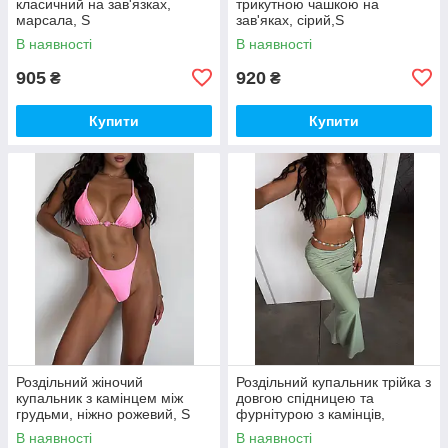
класичний на зав'язках,
трикутною чашкою на
марсала, S
зав'яках, сірий,S
В наявності
В наявності
905
920
₴
₴
Купити
Купити
Роздільний жіночий
Роздільний купальник трійка з
купальник з камінцем між
довгою спідницею та
грудьми, ніжно рожевий, S
фурнітурою з камінців,
фісташка, S
В наявності
В наявності