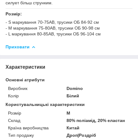
силует більш струнким.
Розмір:
- S маркування 70-75АВ, трусики ОБ 84-92 см
- M маркування 75-80АВ, трусики ОБ 90-98 см
- L маркування 80-85АВ, трусики ОБ 96-104 см
Приховати
Характеристики
Основні атрибути
Виробник
Domino
Колір
Білий
Користувальницькі характеристики
Розмір
M
Склад
80% поліамід, 20% еластан
Країна виробництва
Китай
Тип продажу
Дроп|Роздріб