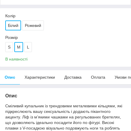
Колір
Білий
Рожевий
Розмір
S
M
L
В наявності
Опис
Характеристики
Доставка
Оплата
Умови п
Опис
Сміливий купальник із трендовими металевими кільцями, які
підкреслюють вашу сексуальність і додають пікантного
акценту. Ліф із м’якими чашками на регульованих бретелях,
що дозволяють ідеально посадити його по фігурі. Високі
плавки з V-посадкою візуально подовжують ноги та роблять