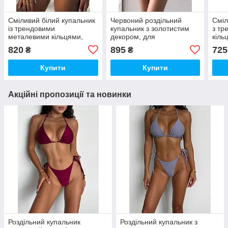
Сміливий білий купальник
Червоний роздільний
Сміл
із трендовими
купальник з золотистим
з тр
металевими кільцями,
декором, для
кіль
білий S
максимальної засмаги
820
895
725
₴
₴
Купити
Купити
Акційні пропозиції та новинки
Роздільний купальник
Роздільний купальник з