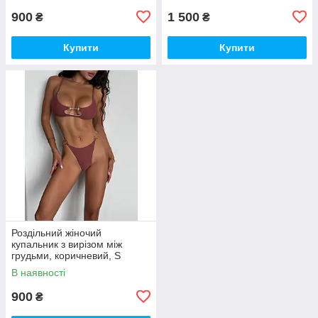
900
1 500
₴
₴
Купити
Купити
Роздільний жіночий
купальник з вирізом між
грудьми, коричневий, S
В наявності
900
₴