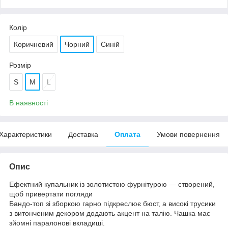
Колір
Коричневий
Чорний
Синій
Розмір
S
M
L
В наявності
Характеристики
Доставка
Оплата
Умови повернення
Опис
Ефектний купальник із золотистою фурнітурою — створений,
щоб привертати погляди
Бандо-топ зі зборкою гарно підкреслює бюст, а високі трусики
з витонченим декором додають акцент на талію. Чашка має
зйомні паралонові вкладиші.