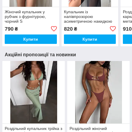
Жіночий купальник у
Купальник із
Розд
рубчик з фурнітурою,
напівпрозорою
карк
чорний S
асиметричною накидкою
мета
трійка, чорний S
чорн
790
820
910
₴
₴
Купити
Купити
Акційні пропозиції та новинки
Роздільний купальник трійка з
Роздільний жіночий