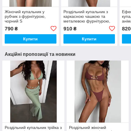
Жіночий купальник у
Роздільний купальник з
Ефек
рубчик з фурнітурою,
каркасною чашкою та
купа
чорний S
металевою фурнітурою,
анім
чорний, S
змії
790
910
820
₴
₴
Купити
Купити
Акційні пропозиції та новинки
Роздільний купальник трійка з
Роздільний жіночий