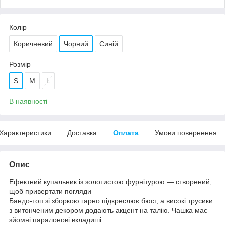
Колір
Коричневий
Чорний
Синій
Розмір
S
M
L
В наявності
Характеристики
Доставка
Оплата
Умови повернення
Опис
Ефектний купальник із золотистою фурнітурою — створений,
щоб привертати погляди
Бандо-топ зі зборкою гарно підкреслює бюст, а високі трусики
з витонченим декором додають акцент на талію. Чашка має
зйомні паралонові вкладиші.