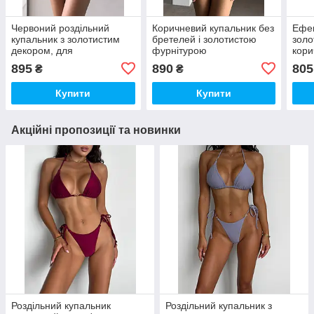
Червоний роздільний
Коричневий купальник без
Ефек
купальник з золотистим
бретелей і золотистою
золо
декором, для
фурнітурою
кори
максимальної засмаги
895
890
805
₴
₴
Купити
Купити
Акційні пропозиції та новинки
Роздільний купальник
Роздільний купальник з