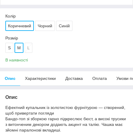
Колір
Коричневий
Чорний
Синій
Розмір
S
M
L
В наявності
Опис
Характеристики
Доставка
Оплата
Умови п
Опис
Ефектний купальник із золотистою фурнітурою — створений,
щоб привертати погляди
Бандо-топ зі зборкою гарно підкреслює бюст, а високі трусики
з витонченим декором додають акцент на талію. Чашка має
зйомні паралонові вкладиші.