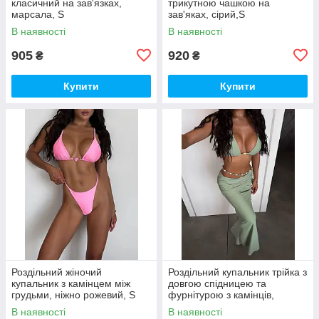
класичний на зав'язках,
трикутною чашкою на
марсала, S
зав'яках, сірий,S
В наявності
В наявності
905
920
₴
₴
Купити
Купити
Роздільний жіночий
Роздільний купальник трійка з
купальник з камінцем між
довгою спідницею та
грудьми, ніжно рожевий, S
фурнітурою з камінців,
фісташка, S
В наявності
В наявності