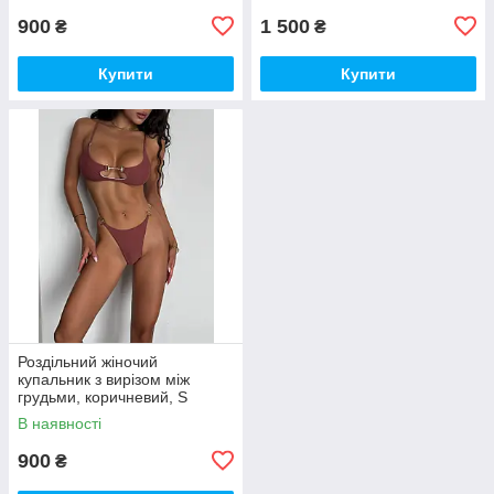
900
1 500
₴
₴
Купити
Купити
Роздільний жіночий
купальник з вирізом між
грудьми, коричневий, S
В наявності
900
₴