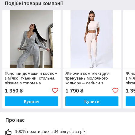
Подібні товари компанії
Жіночий домашній костюм
Жіночий комплект для
Жіно
з м’якої тканини: стильна
тренувань молочного
з м’
піжама з топом на
кольору – легінси з
піжа
ґудзиках і штанами
контурними швами та
ґудз
1 350
1 790
1 3
₴
₴
кроп-топ
Купити
Купити
Про нас
100% позитивних з 34 відгуків за рік