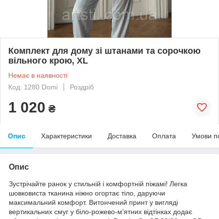
Комплект для дому зі штанами та сорочкою
вільного крою, XL
Немає в наявності
Код: 1280 Domi
Роздріб
1 020
₴
Опис
Характеристики
Доставка
Оплата
Умови п
Опис
Зустрічайте ранок у стильній і комфортній піжамі! Легка
шовковиста тканина ніжно огортає тіло, даруючи
максимальний комфорт. Витончений принт у вигляді
вертикальних смуг у біло-рожево-м’ятних відтінках додає