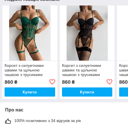
Корсет з силуетними
Корсет з силуетними
Корс
швами та щільною
швами та щільною
швам
чашкою з трусиками
чашкою з трусиками
чашк
зелений, М
чорний
чорн
860
860
860
₴
₴
Купити
Купити
Про нас
100% позитивних з 34 відгуків за рік