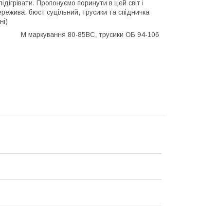
підігрівати. Пропонуємо поринути в цей світ і
мережива, бюст суцільний, трусики та спідничка
ні)
M маркування 80-85ВС, трусики ОБ 94-106