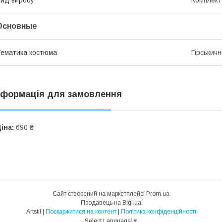
Основные
ематика костюма
Гірськичн
нформація для замовлення
іна:
690 ₴
Сайт створений на маркетплейсі
Prom.ua
Продавець на Bigl.ua
Artstil |
Поскаржитися на контент
|
Політика конфіденційності
Select Language
▼