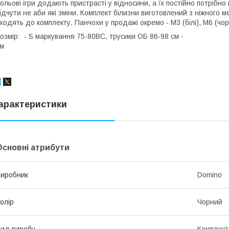
ольові ігри додають пристрасті у відносини, а їх постійно потрібно 
ідчути не аби які зміни. Комплект білизни виготовлений з ніжного 
ходять до комплекту. Панчохи у продажі окремо - М3 (білі), М6 (чор
Розмір: - S маркування 75-80ВС, трусики ОБ 86-98 см - 
м
арактеристики
Основні атрибути
иробник
Domino
олір
Чорний
ид виробу
Комплект