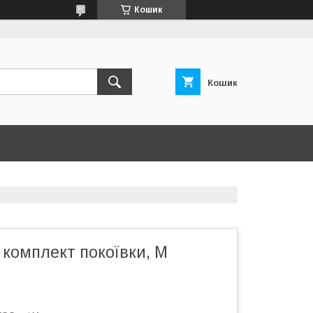
Кошик
Кошик
комплект покоївки, М