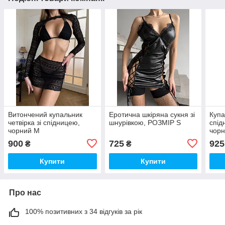
Витончений купальник
Еротична шкіряна сукня зі
Купа
четвірка зі спідницею,
шнурівкою, РОЗМІР S
спід
чорний M
чор
900
725
925
₴
₴
Купити
Купити
Про нас
100% позитивних з 34 відгуків за рік