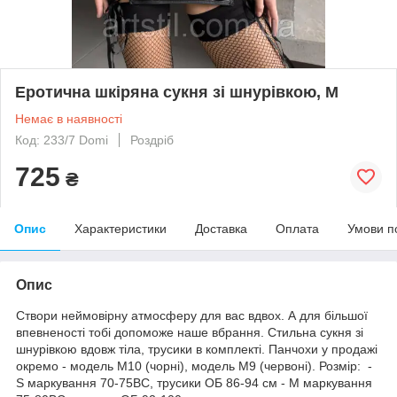
Еротична шкіряна сукня зі шнурівкою, M
Немає в наявності
Код: 233/7 Domi
Роздріб
725
₴
Опис
Характеристики
Доставка
Оплата
Умови п
Опис
Створи неймовірну атмосферу для вас вдвох. А для більшої
впевненості тобі допоможе наше вбрання. Стильна сукня зі
шнурівкою вдовж тіла, трусики в комплекті. Панчохи у продажі
окремо - модель М10 (чорні), модель М9 (червоні). Розмір: -
S маркування 70-75ВС, трусики ОБ 86-94 см - M маркування