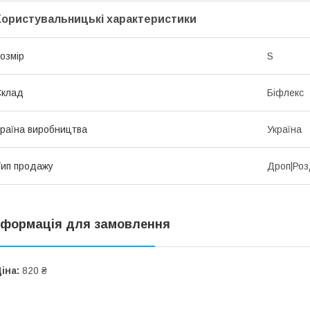
Користувальницькі характеристики
озмір
S
Склад
Біфлекс
раїна виробництва
Україна
ип продажу
Дроп|Роз
нформація для замовлення
іна:
820 ₴