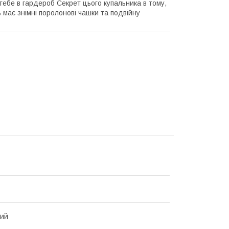
тебе в гардероб Секрет цього купальника в тому,
ь має знімні поролонові чашки та подвійну
вий