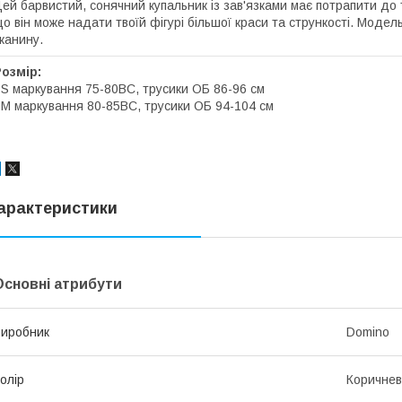
ей барвистий, сонячний купальник із зав'язками має потрапити до 
о він може надати твоїй фігурі більшої краси та стрункості. Модел
канину.
озмір:
 S маркування 75-80ВС, трусики ОБ 86-96 см
 M маркування 80-85ВС, трусики ОБ 94-104 см
арактеристики
Основні атрибути
иробник
Domino
олір
Коричне