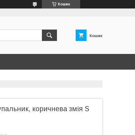
Кошик
Кошик
пальник, коричнева змія S