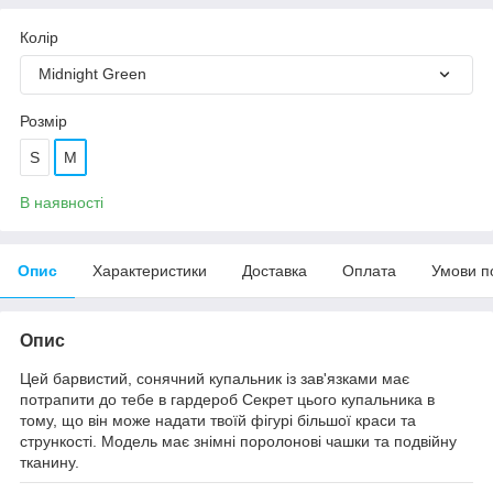
Колір
Midnight Green
Розмір
S
M
В наявності
Опис
Характеристики
Доставка
Оплата
Умови п
Опис
Цей барвистий, сонячний купальник із зав'язками має
потрапити до тебе в гардероб Секрет цього купальника в
тому, що він може надати твоїй фігурі більшої краси та
стрункості. Модель має знімні поролонові чашки та подвійну
тканину.