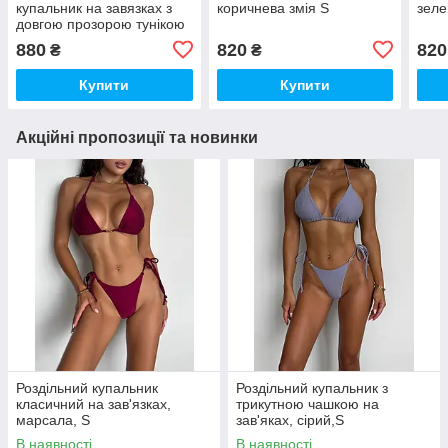
купальник на завязках з
коричнева змія S
зеле
довгою прозорою тунікою
880
820
820
₴
₴
Купити
Купити
Акційні пропозиції та новинки
Роздільний купальник
Роздільний купальник з
класичний на зав'язках,
трикутною чашкою на
марсала, S
зав'яках, сірий,S
В наявності
В наявності