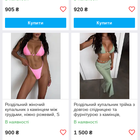
905
920
₴
₴
Купити
Купити
Роздільний жіночий
Роздільний купальник трійка з
купальник з камінцем між
довгою спідницею та
грудьми, ніжно рожевий, S
фурнітурою з камінців,
фісташка, S
В наявності
В наявності
900
1 500
₴
₴