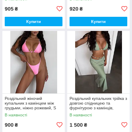
905
920
₴
₴
Купити
Купити
Роздільний жіночий
Роздільний купальник трійка з
купальник з камінцем між
довгою спідницею та
грудьми, ніжно рожевий, S
фурнітурою з камінців,
фісташка, S
В наявності
В наявності
900
1 500
₴
₴