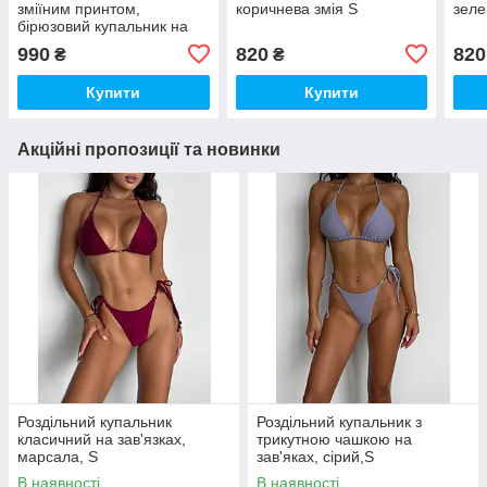
зміїним принтом,
коричнева змія S
зеле
бірюзовий купальник на
завязках , розмір S
990
820
820
₴
₴
Купити
Купити
Акційні пропозиції та новинки
Роздільний купальник
Роздільний купальник з
класичний на зав'язках,
трикутною чашкою на
марсала, S
зав'яках, сірий,S
В наявності
В наявності