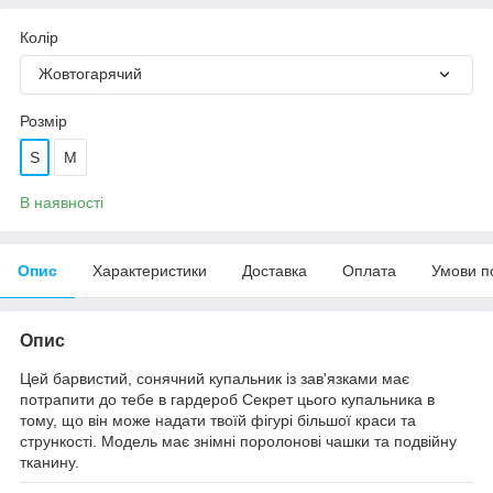
Колір
Жовтогарячий
Розмір
S
M
В наявності
Опис
Характеристики
Доставка
Оплата
Умови п
Опис
Цей барвистий, сонячний купальник із зав'язками має
потрапити до тебе в гардероб Секрет цього купальника в
тому, що він може надати твоїй фігурі більшої краси та
стрункості. Модель має знімні поролонові чашки та подвійну
тканину.