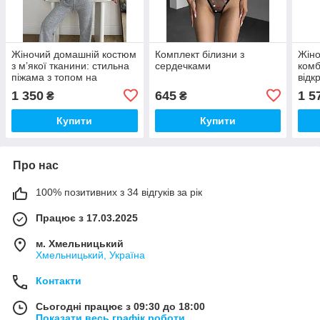
Жіночий домашній костюм
Комплект білизни з
Жіно
з м’якої тканини: стильна
сердечками
комб
піжама з топом на
відк
ґудзиках і штанами
зовн
1 350
645
1 5
₴
₴
Купити
Купити
Про нас
100% позитивних з 34 відгуків за рік
Працює з 17.03.2025
м. Хмельницький
Хмельницький, Україна
Контакти
Сьогодні працює з 09:30 до 18:00
Показати весь графік роботи