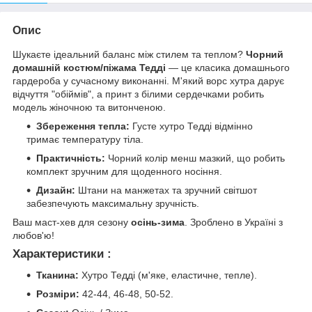
Опис
Шукаєте ідеальний баланс між стилем та теплом?
Чорний
домашній костюм/піжама Тедді
— це класика домашнього
гардероба у сучасному виконанні. М'який ворс хутра дарує
відчуття "обіймів", а принт з білими сердечками робить
модель жіночною та витонченою.
Збереження тепла:
Густе хутро Тедді відмінно
тримає температуру тіла.
Практичність:
Чорний колір менш мазкий, що робить
комплект зручним для щоденного носіння.
Дизайн:
Штани на манжетах та зручний світшот
забезпечують максимальну зручність.
Ваш маст-хев для сезону
осінь-зима
. Зроблено в Україні з
любов'ю!
Характеристики :
Тканина:
Хутро Тедді (м'яке, еластичне, тепле).
Розміри:
42-44, 46-48, 50-52.