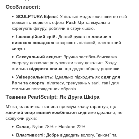
Особливості:
SCULPTURA Ефект:
Унікальні моделюючі шви по всій
довжині створюють ефект
Push-Up
та візуально
корегують фігуру, роблячи її стрункішою.
Інноваційний крій:
Довгий рукав та
лосини з
високою посадкою
створюють цілісний, елегантний
силует.
Сексуальний акцент:
Зручна застібка-блискавка
спереду дозволяє регулювати зону декольте. Ззаду —
стильна
відкрита спина
, що додає образу родзинки.
Універсальність:
Ідеально підходить як
одяг для
йоги та спорту
, пілатесу, тренувань у залі, так і для
стильних повсякденних образів.
Тканина PearlSculpt: Як Друга Шкіра
М'яка, еластична тканина преміум-класу гарантує, що
жіночий спортивний комбінезон
сидітиме ідеально, не
сковуючи рухів:
Склад:
Nylon 78% + Elastane 22%.
Властивості:
Добре відводить вологу, "дихає" та