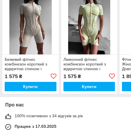
Бежевий фітнес
Лимонний фітнес
Фітн
комбінезон короткий з
комбінезон короткий з
Жіно
відкритою спиною і
відкритою спиною і
Довг
моделюючими фігуру
моделюючими фігуру
Відк
1 575
1 575
1 8
₴
₴
швами
швами
для 
Купити
Купити
Про нас
100% позитивних з 34 відгуків за рік
Працює з 17.03.2025