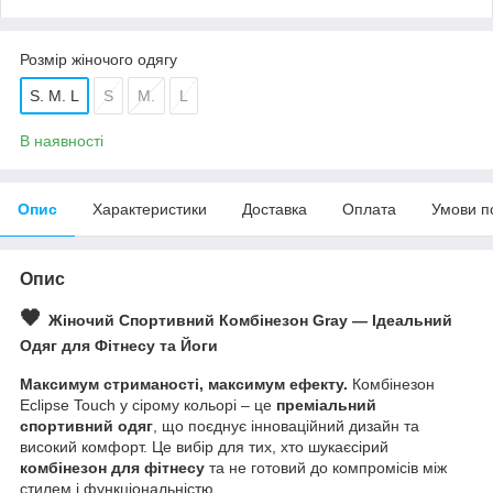
Розмір жіночого одягу
S. M. L
S
M.
L
В наявності
Опис
Характеристики
Доставка
Оплата
Умови п
Опис
🖤
Жіночий Спортивний Комбінезон
Gray
— Ідеальний
Одяг для Фітнесу та Йоги
Максимум стриманості, максимум ефекту.
Комбінезон
Eclipse Touch у сірому кольорі – це
преміальний
спортивний одяг
, що поєднує інноваційний дизайн та
високий комфорт. Це вибір для тих, хто шукаєсірий
комбінезон для фітнесу
та не готовий до компромісів між
стилем і функціональністю.