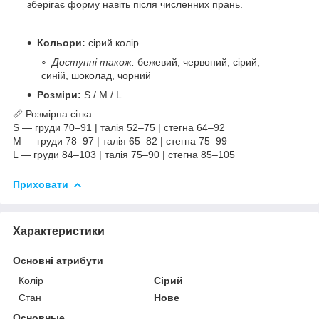
зберігає форму навіть після численних прань.
Кольори:
сірий колір
Доступні також:
бежевий, червоний, сірий,
синій, шоколад, чорний
Розміри:
S / M / L
📏 Розмірна сітка:
S — груди 70–91 | талія 52–75 | стегна 64–92
M — груди 78–97 | талія 65–82 | стегна 75–99
L — груди 84–103 | талія 75–90 | стегна 85–105
Приховати
Характеристики
Основні атрибути
Колір
Сірий
Стан
Нове
Основные