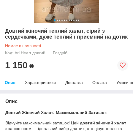
Довгий жіночий теплий халат, сірий з
сердечками, дуже теплий і приємний на дотик
Немає в наявності
Код: Ari Heart довгий
Роздріб
1 150
₴
Опис
Характеристики
Доставка
Оплата
Умови п
Опис
Довгий Жіночий Халат: Максимальний Затишок
Відчуйте максимальний затишок! Цей
довгий жіночий халат
з капюшоном — ідеальний вибір для тих, хто цінує тепло та