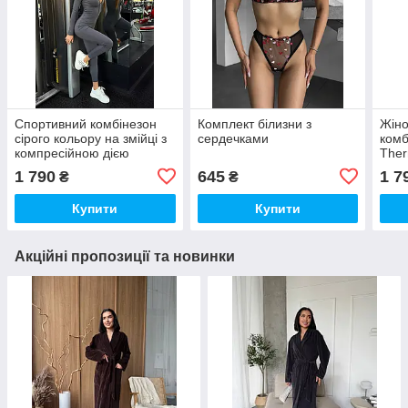
Спортивний комбінезон
Комплект білизни з
Жіно
сірого кольору на змійці з
сердечками
комб
компресійною дією
The
утяж
1 790
645
1 7
₴
₴
Купити
Купити
Акційні пропозиції та новинки