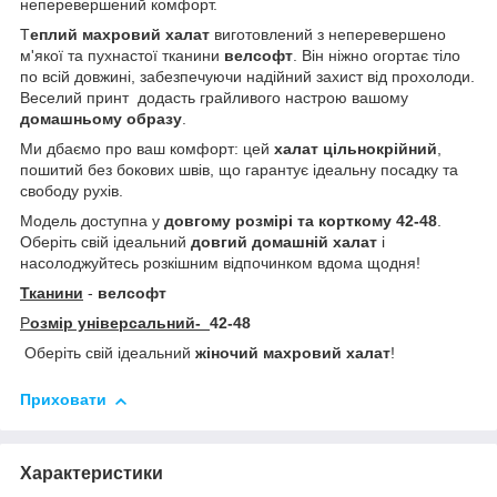
неперевершений комфорт.
Т
еплий махровий халат
виготовлений з неперевершено
м'якої та пухнастої тканини
велсофт
. Він ніжно огортає тіло
по всій довжині, забезпечуючи надійний захист від прохолоди.
Веселий принт додасть грайливого настрою вашому
домашньому образу
.
Ми дбаємо про ваш комфорт: цей
халат цільнокрійний
,
пошитий без бокових швів, що гарантує ідеальну посадку та
свободу рухів.
Модель доступна у
довгому розмірі та корткому 42-48
.
Оберіть свій ідеальний
довгий домашній халат
і
насолоджуйтесь розкішним відпочинком вдома щодня!
Тканини
-
велсофт
Р
озмір універсальний-
42-48
Оберіть свій ідеальний
жіночий махровий халат
!
Приховати
Характеристики