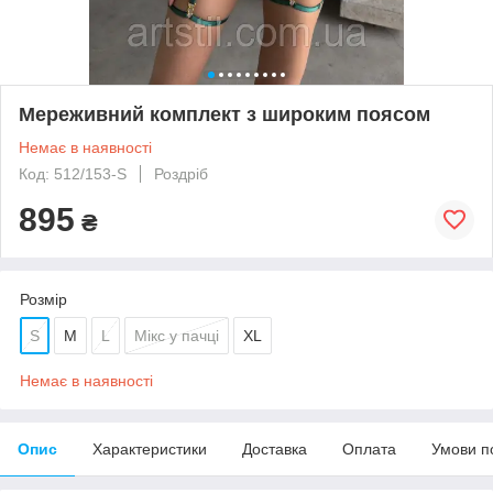
Мереживний комплект з широким поясом
Немає в наявності
Код: 512/153-S
Роздріб
895
₴
Розмір
S
M
L
Мікс у пачці
XL
Немає в наявності
Опис
Характеристики
Доставка
Оплата
Умови п