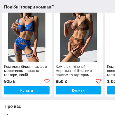
Подібні товари компанії
Комплект білизни атлас з
Комплект жіночої
Комп
мереживом , пояс та
мереживної білизни з
пояс
гартери, синій
поясом та гартером |
гарт
Еротична білизна
925
850
1 0
₴
₴
шоколадного кольору
Купити
Купити
Про нас