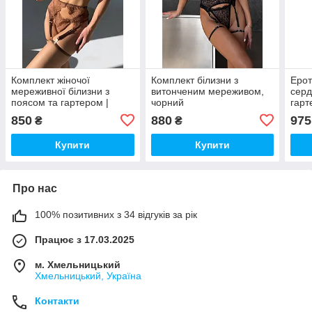
Комплект жіночої
Комплект білизни з
Ерот
мереживної білизни з
витонченим мереживом,
серд
поясом та гартером |
чорний
гарт
Еротична білизна
чер
850
880
975
₴
₴
шоколадного кольору
Купити
Купити
Про нас
100% позитивних з 34 відгуків за рік
Працює з 17.03.2025
м. Хмельницький
Хмельницький, Україна
Контакти