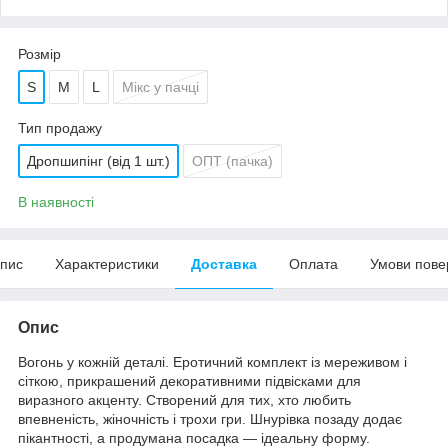
Розмір
S
M
L
Мікс у пачці
Тип продажу
Дропшипінг (від 1 шт.)
ОПТ (пачка)
В наявності
пис
Характеристики
Доставка
Оплата
Умови пове
Опис
Вогонь у кожній деталі. Еротичний комплект із мереживом і
сіткою, прикрашений декоративними підвісками для
виразного акценту. Створений для тих, хто любить
впевненість, жіночність і трохи гри. Шнурівка позаду додає
пікантності, а продумана посадка — ідеальну форму.