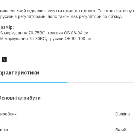
омплект який підпалює почуття один до одного. Топ має святочну в
русики з регуляторами, пояс також має регулятори по обʼєму.
Розмір:
 S маркування 70-75ВС, трусики ОБ 86-94 см
 M маркування 75-80ВС, трусики ОБ 92-100 см
арактеристики
Основні атрибути
иробник
Domino
олір
Білий