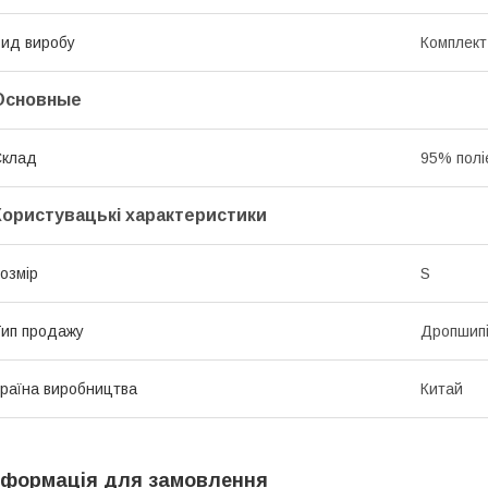
ид виробу
Комплект
Основные
Склад
95% полі
Користувацькі характеристики
озмір
S
ип продажу
Дропшипін
раїна виробництва
Китай
нформація для замовлення