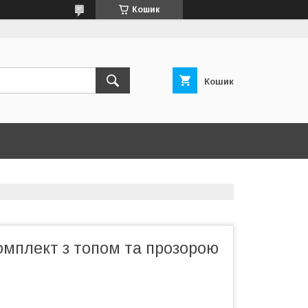
Кошик
Кошик
омплект з топом та прозорою