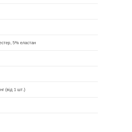
естер, 5% еластан
г (від 1 шт.)