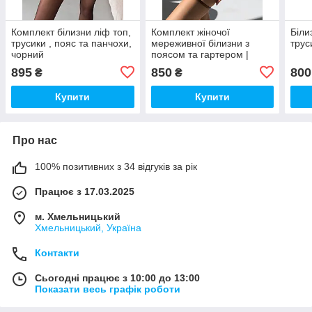
Комплект білизни ліф топ,
Комплект жіночої
Біли
трусики , пояс та панчохи,
мереживної білизни з
трус
чорний
поясом та гартером |
Еротична білизна
895
850
800
₴
₴
шоколадного кольору
Купити
Купити
Про нас
100% позитивних з 34 відгуків за рік
Працює з 17.03.2025
м. Хмельницький
Хмельницький, Україна
Контакти
Сьогодні працює з 10:00 до 13:00
Показати весь графік роботи