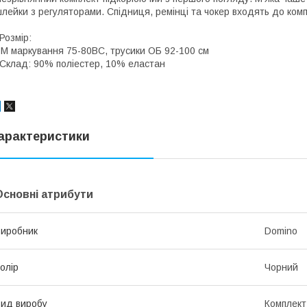
лейки з регуляторами. Спідниця, ремінці та чокер входять до компл
️Розмір:
 M маркування 75-80ВС, трусики ОБ 92-100 см
️Склад: 90% поліестер, 10% еластан
арактеристики
Основні атрибути
иробник
Domino
олір
Чорний
ид виробу
Комплект