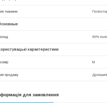
ип тканини
Поліесте
Основные
Склад
90% полі
Користувацькі характеристики
озмір
M
ип продажу
Дропшипін
нформація для замовлення