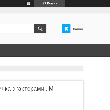
Кошик
Кошик
ичка з гартерами , М