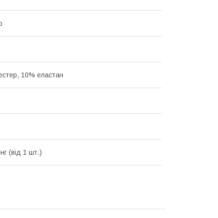
р
естер, 10% еластан
г (від 1 шт.)