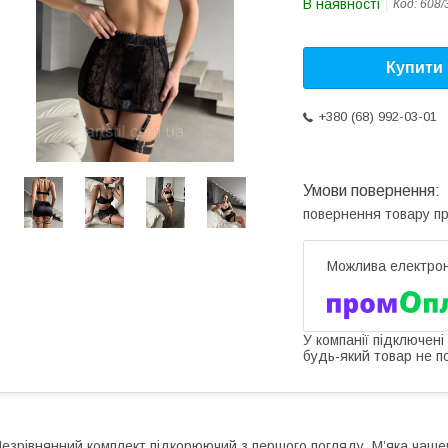
В наявності
Код:
608/
Купити
+380 (68) 992-03-01
повернення товару п
У компанії підключені
будь-який товар не п
езрівнянний комплект підкорюючий з першого погляду. М’яка чаше