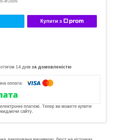
35-M Domi
Купити з
ротягом 14 днів
за домовленістю
 електронні платежі. Тепер ви можете купити
окидаючи сайту.
чка декорована вишивкою, бюст на кісточках,