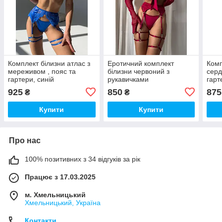
Комплект білизни атлас з
Еротичний комплект
Комп
мереживом , пояс та
білизни червоний з
серд
гартери, синій
рукавичками
гарт
925
850
875
₴
₴
Купити
Купити
Про нас
100% позитивних з 34 відгуків за рік
Працює з 17.03.2025
м. Хмельницький
Хмельницький, Україна
Контакти