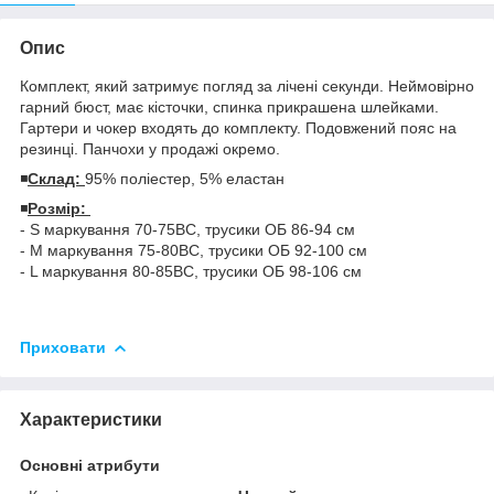
Опис
Комплект, який затримує погляд за лічені секунди. Неймовірно
гарний бюст, має кісточки, спинка прикрашена шлейками.
Гартери и чокер входять до комплекту. Подовжений пояс на
резинці. Панчохи у продажі окремо.
◾️
Склад:
95% поліестер, 5% еластан
◾️
Розмір:
- S маркування 70-75ВС, трусики ОБ 86-94 см
- M маркування 75-80ВС, трусики ОБ 92-100 см
- L маркування 80-85BC, трусики ОБ 98-106 см
Приховати
Характеристики
Основні атрибути