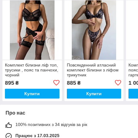
Комплект білизни ліф топ,
Повсякденний атласний
Комп
трусики , пояс та панчохи,
комплект білизни з ліфом
пояс
чорний
трикутник
гарт
895
885
1 0
₴
₴
Купити
Купити
Про нас
100% позитивних з 34 відгуків за рік
Працює з 17.03.2025