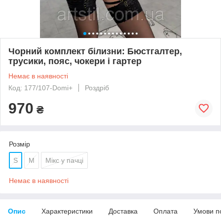
Чорний комплект білизни: Бюстгалтер,
трусики, пояс, чокери і гартер
Немає в наявності
Код: 177/107-Domi+
Роздріб
970
₴
Розмір
S
M
Мікс у пачці
Немає в наявності
Опис
Характеристики
Доставка
Оплата
Умови п