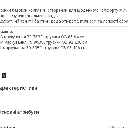
іжний базовий комплект, створений для щоденного комфорту М’яка
абезпечуючи ідеальну посадку.
елікатний принт і бантики додають романтичності та легкості обра
Розмір:
 S маркування 70-75ВС, трусики ОБ 86-94 см
 M маркування 75-80ВС, трусики ОБ 92-100 см
 L маркування 80-85BC, трусики ОБ 98-106 см
арактеристики
Основні атрибути
иробник
Domino