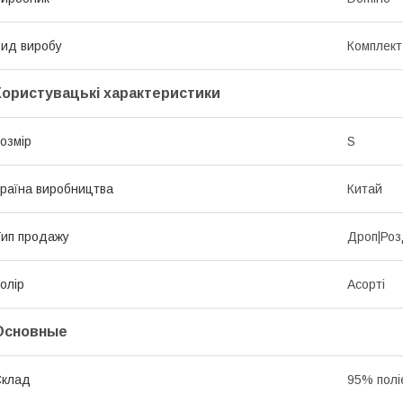
ид виробу
Комплект
Користувацькі характеристики
озмір
S
раїна виробництва
Китай
ип продажу
Дроп|Роз
олір
Асорті
Основные
Склад
95% полі