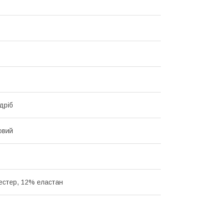
дріб
овий
естер, 12% еластан