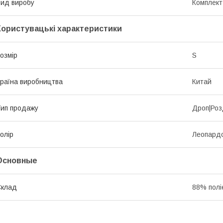
ид виробу
Комплект
Користувацькі характеристики
озмір
S
раїна виробництва
Китай
ип продажу
Дроп|Роз
олір
Леопард
Основные
Склад
88% полі