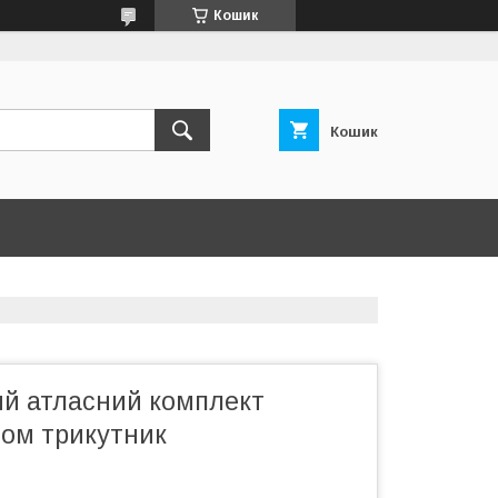
Кошик
Кошик
й атласний комплект
фом трикутник