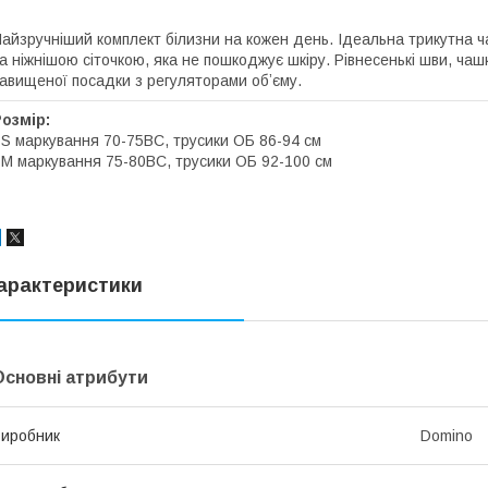
айзручніший комплект білизни на кожен день. Ідеальна трикутна 
а ніжнішою сіточкою, яка не пошкоджує шкіру. Рівнесенькі шви, чаш
авищеної посадки з регуляторами обʼєму.
Розмір:
 S маркування 70-75ВС, трусики ОБ 86-94 см
 M маркування 75-80ВС, трусики ОБ 92-100 см
арактеристики
Основні атрибути
иробник
Domino