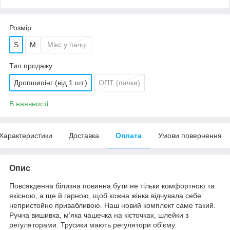
Розмір
S
M
Мікс у пачці
Тип продажу
Дропшипінг (від 1 шт.)
ОПТ (пачка)
В наявності
Характеристики
Доставка
Оплата
Умови повернення
Опис
Повсякденна білизна повинна бути не тільки комфортною та
якісною, а ще й гарною, щоб кожна жінка відчувала себе
непристойно привабливою. Наш новий комплект саме такий.
Ручна вишивка, мʼяка чашечка на кісточках, шлейки з
регуляторами. Трусики мають регулятори обʼєму.