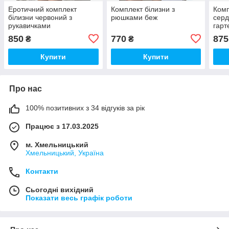
Еротичний комплект
Комплект білизни з
Комп
білизни червоний з
рюшками беж
серд
рукавичками
гарт
850
770
875
₴
₴
Купити
Купити
Про нас
100% позитивних з 34 відгуків за рік
Працює з 17.03.2025
м. Хмельницький
Хмельницький, Україна
Контакти
Сьогодні вихідний
Показати весь графік роботи