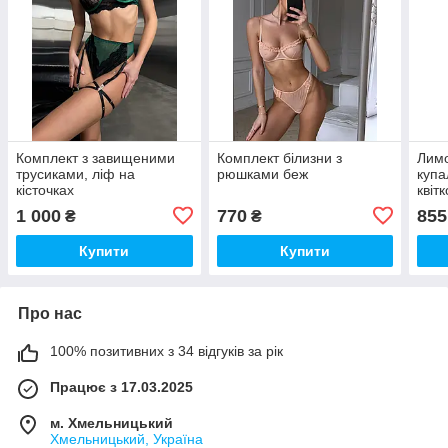
Комплект з завищеними
Комплект білизни з
Лимо
трусиками, ліф на
рюшками беж
купа
кісточках
квіт
1 000
770
855
₴
₴
Купити
Купити
Про нас
100% позитивних з 34 відгуків за рік
Працює з 17.03.2025
м. Хмельницький
Хмельницький, Україна