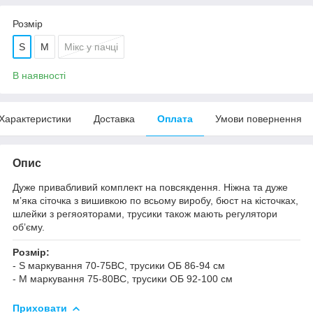
Розмір
S
M
Мікс у пачці
В наявності
Характеристики
Доставка
Оплата
Умови повернення
Опис
Дуже привабливий комплект на повсякдення. Ніжна та дуже
мʼяка сіточка з вишивкою по всьому виробу, бюст на кісточках,
шлейки з регяояторами, трусики також мають регулятори
обʼєму.
Розмір:
- S маркування 70-75ВС, трусики ОБ 86-94 см
- M маркування 75-80ВС, трусики ОБ 92-100 см
Приховати