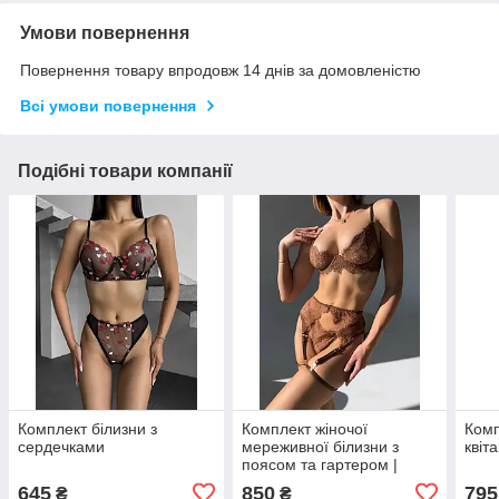
Умови повернення
Повернення товару впродовж 14 днів за домовленістю
Всі умови повернення
Подібні товари компанії
Комплект білизни з
Комплект жіночої
Комп
сердечками
мереживної білизни з
квіт
поясом та гартером |
Еротична білизна
645
850
795
₴
₴