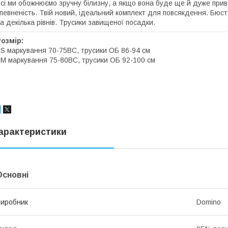
сі ми обожнюємо зручну білизну, а якщо вона буде ще й дуже при
певненість. Твій новий, ідеальний комплект для повсякдення. Бюст 
а декілька рівнів. Трусики завищеної посадки.
Розмір:
 S маркування 70-75ВС, трусики ОБ 86-94 см
 M маркування 75-80ВС, трусики ОБ 92-100 см
арактеристики
Основні
иробник
Domino