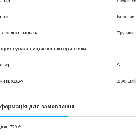
Склад
95% поли
олір
Бежевий
 комплект входить
Трусики
Користувальницькі характеристики
озмір
S
ип продажу
Дропшипін
нформація для замовлення
іна:
770 ₴