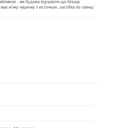
вабливою - ми будемо відчувати ще більшу
має мʼяку чашечку з кісточкою, застібка по спинці