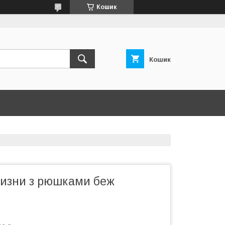
Кошик
Кошик
лизни з рюшками беж