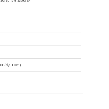
эстер, 5% эластан
г (від 1 шт.)