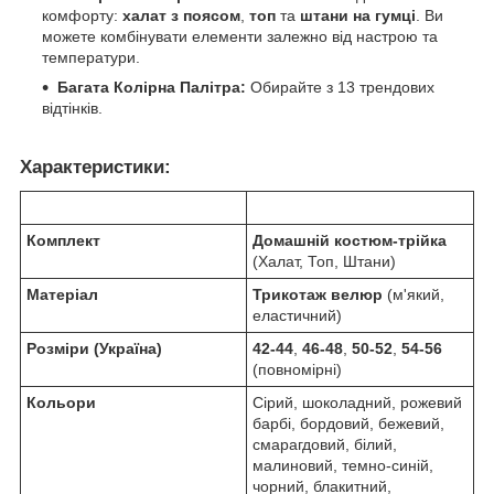
комфорту:
халат з поясом
,
топ
та
штани на гумці
. Ви
можете комбінувати елементи залежно від настрою та
температури.
Багата Колірна Палітра:
Обирайте з 13 трендових
відтінків.
Характеристики:
Комплект
Домашній костюм-трійка
(Халат, Топ, Штани)
Матеріал
Трикотаж велюр
(м'який,
еластичний)
Розміри (Україна)
42-44
,
46-48
,
50-52
,
54-56
(повномірні)
Кольори
Сірий, шоколадний, рожевий
барбі, бордовий, бежевий,
смарагдовий, білий,
малиновий, темно-синій,
чорний, блакитний,