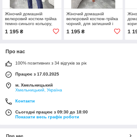
Жіночий домашній
Жіночий домашній
Жін
велюровий костюм-трійка
велюровий костюм-трійка
дома
темно-синього кольору,
чорний, для затишний і
кори
для затишний і приємний
приємний до тіла
1 195
1 195
1 1
₴
₴
до тіла
Про нас
100% позитивних з 34 відгуків за рік
Працює з 17.03.2025
м. Хмельницький
Хмельницький, Україна
Контакти
Сьогодні працює з 09:30 до 18:00
Показати весь графік роботи
Про нас