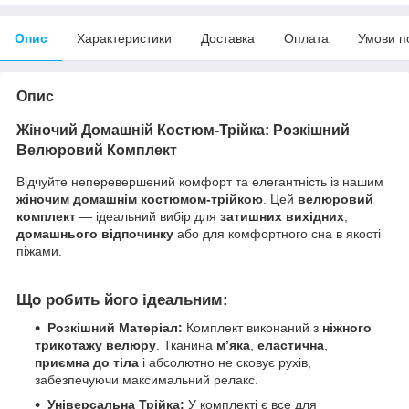
Опис
Характеристики
Доставка
Оплата
Умови п
Опис
Жіночий Домашній Костюм-Трійка: Розкішний
Велюровий Комплект
Відчуйте неперевершений комфорт та елегантність із нашим
жіночим домашнім костюмом-трійкою
. Цей
велюровий
комплект
— ідеальний вибір для
затишних вихідних
,
домашнього відпочинку
або для комфортного сна в якості
піжами.
Що робить його ідеальним:
Розкішний Матеріал:
Комплект виконаний з
ніжного
трикотажу велюру
. Тканина
м’яка
,
еластична
,
приємна до тіла
і абсолютно не сковує рухів,
забезпечуючи максимальний релакс.
Універсальна Трійка:
У комплекті є все для