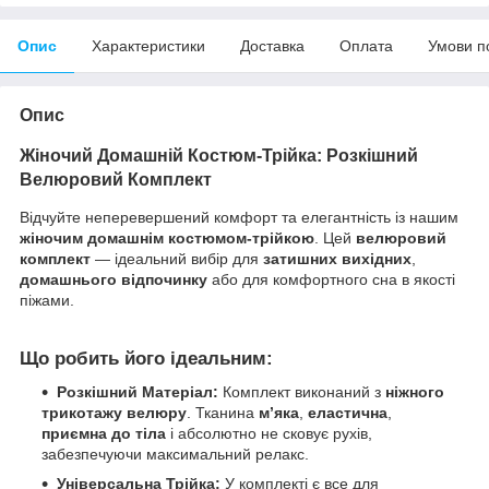
Опис
Характеристики
Доставка
Оплата
Умови п
Опис
Жіночий Домашній Костюм-Трійка: Розкішний
Велюровий Комплект
Відчуйте неперевершений комфорт та елегантність із нашим
жіночим домашнім костюмом-трійкою
. Цей
велюровий
комплект
— ідеальний вибір для
затишних вихідних
,
домашнього відпочинку
або для комфортного сна в якості
піжами.
Що робить його ідеальним:
Розкішний Матеріал:
Комплект виконаний з
ніжного
трикотажу велюру
. Тканина
м’яка
,
еластична
,
приємна до тіла
і абсолютно не сковує рухів,
забезпечуючи максимальний релакс.
Універсальна Трійка:
У комплекті є все для