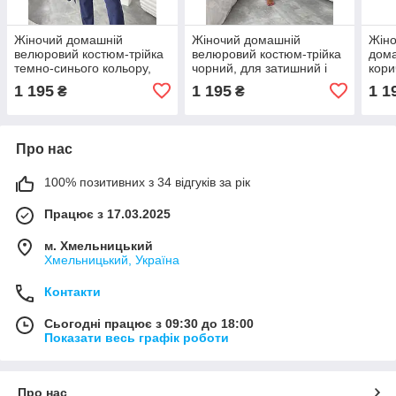
Жіночий домашній
Жіночий домашній
Жін
велюровий костюм-трійка
велюровий костюм-трійка
дома
темно-синього кольору,
чорний, для затишний і
кори
для затишний і приємний
приємний до тіла
1 195
1 195
1 1
₴
₴
до тіла
Про нас
100% позитивних з 34 відгуків за рік
Працює з 17.03.2025
м. Хмельницький
Хмельницький, Україна
Контакти
Сьогодні працює з 09:30 до 18:00
Показати весь графік роботи
Про нас