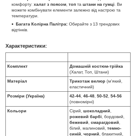
комфорту:
халат з поясом
,
топ
та
штани на гумці
. Ви
можете комбінувати елементи залежно від настрою та
температури.
Багата Колірна Палітра:
Обирайте з 13 трендових
відтінків.
Характеристики:
Комплект
Домашній костюм-трійка
(Халат, Топ, Штани)
Матеріал
Трикотаж велюр
(м'який,
еластичний)
Розміри (Україна)
42-44
,
46-48
,
50-52
,
54-56
(повномірні)
Кольори
Сірий,
шоколадний
,
рожевий барбі
, бордовий,
бежевий
,
смарагдовий
,
білий, малиновий,
темно-
синій
,
чорний
, блакитний,