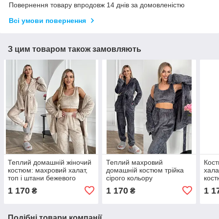
Повернення товару впродовж 14 днів за домовленістю
Всі умови повернення
З цим товаром також замовляють
Теплий домашній жіночий
Теплий махровий
Кост
костюм: махровий халат,
домашній костюм трійка
хала
топ і штани бежевого
сірого кольору
кост
кольору
кори
1 170
1 170
1 1
₴
₴
Подібні товари компанії