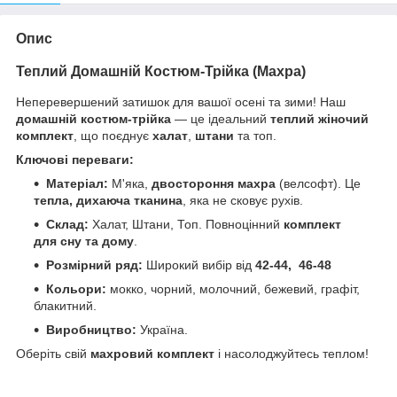
Опис
Теплий Домашній Костюм-Трійка (Махра)
Неперевершений затишок для вашої осені та зими! Наш
домашній костюм-трійка
— це ідеальний
теплий жіночий
комплект
, що поєднує
халат
,
штани
та топ.
Ключові переваги:
Матеріал:
М'яка,
двостороння махра
(велсофт). Це
тепла, дихаюча тканина
, яка не сковує рухів.
Склад:
Халат, Штани, Топ. Повноцінний
комплект
для сну та дому
.
Розмірний ряд:
Широкий вибір від
42-44, 46-48
Кольори:
мокко, чорний, молочний, бежевий, графіт,
блакитний.
Виробництво:
Україна.
Оберіть свій
махровий комплект
і насолоджуйтесь теплом!