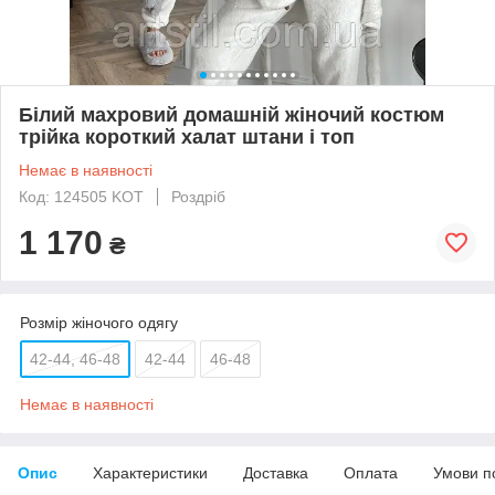
Білий махровий домашній жіночий костюм
трійка короткий халат штани і топ
Немає в наявності
Код: 124505 KOT
Роздріб
1 170
₴
Розмір жіночого одягу
42-44, 46-48
42-44
46-48
Немає в наявності
Опис
Характеристики
Доставка
Оплата
Умови п