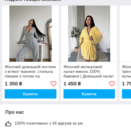
Жіночий домашній костюм
Жіночий велюровий
Жіно
з м’якої тканини: стильна
халат-кімоно 100%
трен
піжама з топом на
бавовна | Домашній халат
коль
ґудзиках і штанами
із кишенями | М’який
конт
1 350
1 450
1 7
₴
₴
бавовняний халат
кроп
Купити
Купити
Про нас
100% позитивних з 34 відгуків за рік