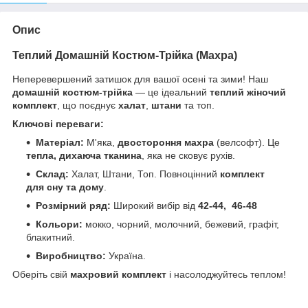
Опис
Теплий Домашній Костюм-Трійка (Махра)
Неперевершений затишок для вашої осені та зими! Наш
домашній костюм-трійка
— це ідеальний
теплий жіночий
комплект
, що поєднує
халат
,
штани
та топ.
Ключові переваги:
Матеріал:
М'яка,
двостороння махра
(велсофт). Це
тепла, дихаюча тканина
, яка не сковує рухів.
Склад:
Халат, Штани, Топ. Повноцінний
комплект
для сну та дому
.
Розмірний ряд:
Широкий вибір від
42-44, 46-48
Кольори:
мокко, чорний, молочний, бежевий, графіт,
блакитний.
Виробництво:
Україна.
Оберіть свій
махровий комплект
і насолоджуйтесь теплом!