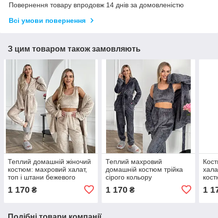
Повернення товару впродовж 14 днів за домовленістю
Всі умови повернення
З цим товаром також замовляють
Теплий домашній жіночий
Теплий махровий
Кост
костюм: махровий халат,
домашній костюм трійка
хала
топ і штани бежевого
сірого кольору
кост
кольору
кори
1 170
1 170
1 1
₴
₴
Подібні товари компанії