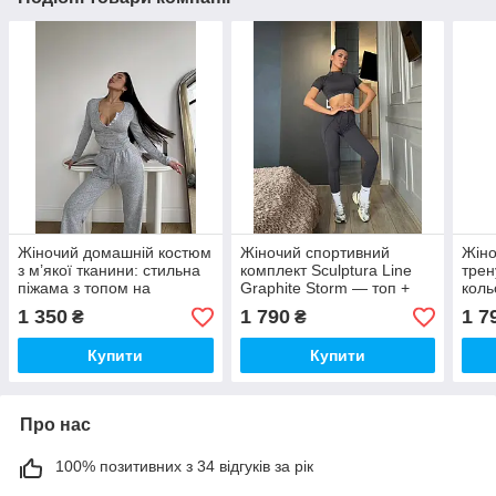
Жіночий домашній костюм
Жіночий спортивний
Жіно
з м’якої тканини: стильна
комплект Sculptura Line
трен
піжама з топом на
Graphite Storm — топ +
коль
ґудзиках і штанами
легінси з утяжкою та
конт
1 350
1 790
1 7
₴
₴
ефектом корекції
кроп
Купити
Купити
Про нас
100% позитивних з 34 відгуків за рік