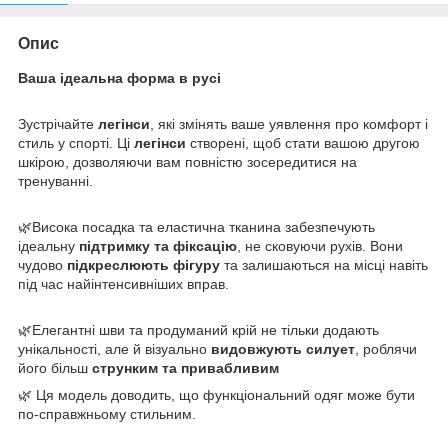
Опис
Ваша ідеальна форма в русі
Зустрічайте
легінси
, які змінять ваше уявлення про комфорт і
стиль у спорті. Ці
легінси
створені, щоб стати вашою другою
шкірою, дозволяючи вам повністю зосередитися на
тренуванні.
🌿​Висока посадка та еластична тканина забезпечують
ідеальну
підтримку та фіксацію
, не сковуючи рухів. Вони
чудово
підкреслюють фігуру
та залишаються на місці навіть
під час найінтенсивніших вправ.
🌿​Елегантні шви та продуманий крій не тільки додають
унікальності, але й візуально
видовжують силует
, роблячи
його більш
струнким та привабливим
🌿 Ця модель доводить, що функціональний одяг може бути
по-справжньому стильним.