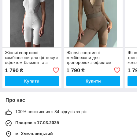
Жіночі спортивні
Жіночі спортивні
Жіно
комбінезони для фітнесу з
комбінезони для
трен
ефектом білизни та з
тренеровок з ефектом
коль
сітчастими вставками
білизни та з сітчастими
конт
1 790
1 790
1 7
₴
₴
вставками темно-бежевий
кроп
Купити
Купити
Про нас
100% позитивних з 34 відгуків за рік
Працює з 17.03.2025
м. Хмельницький