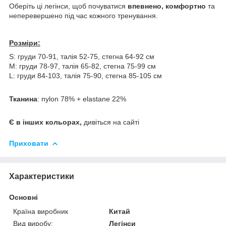
​Оберіть ці легінси, щоб почуватися
впевнено, комфортно
та
неперевершено під час кожного тренування.
Розміри:
S: груди 70-91, талія 52-75, стегна 64-92 см
М: груди 78-97, талія 65-82, стегна 75-99 см
L: груди 84-103, талія 75-90, стегна 85-105 см
Тканина
: nylon 78% + elastane 22%
Є в інших кольорах,
дивіться на сайті
Приховати
Характеристики
Основні
Країна виробник
Китай
Вид виробу:
Легінси