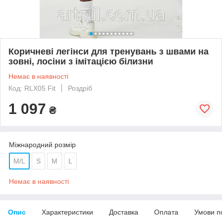
Коричневі легінси для тренувань з швами на
зовні, лосіни з імітацією білизни
Немає в наявності
Код: RLX05 Fit
Роздріб
1 097
₴
Міжнародний розмір
M/L
S
M
L
Немає в наявності
Опис
Характеристики
Доставка
Оплата
Умови п