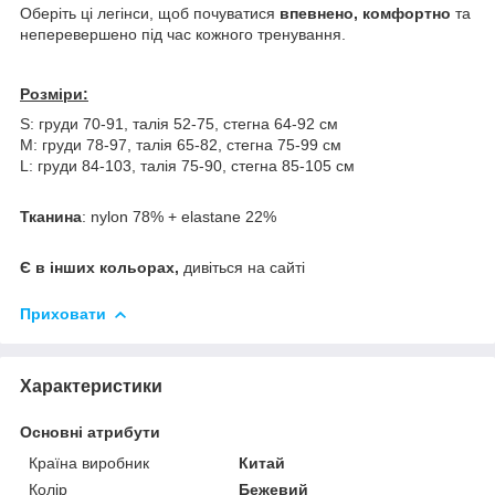
​Оберіть ці легінси, щоб почуватися
впевнено, комфортно
та
неперевершено під час кожного тренування.
Розміри:
S: груди 70-91, талія 52-75, стегна 64-92 см
М: груди 78-97, талія 65-82, стегна 75-99 см
L: груди 84-103, талія 75-90, стегна 85-105 см
Тканина
: nylon 78% + elastane 22%
Є в інших кольорах,
дивіться на сайті
Приховати
Характеристики
Основні атрибути
Країна виробник
Китай
Колір
Бежевий