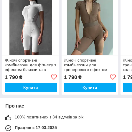
Жіночі спортивні
Жіночі спортивні
Жіно
комбінезони для фітнесу з
комбінезони для
трен
ефектом білизни та з
тренеровок з ефектом
коль
сітчастими вставками
білизни та з сітчастими
конт
1 790
1 790
1 7
₴
₴
вставками темно-бежевий
кроп
Купити
Купити
Про нас
100% позитивних з 34 відгуків за рік
Працює з 17.03.2025