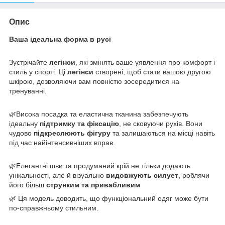
Опис
Ваша ідеальна форма в русі
Зустрічайте
легінси
, які змінять ваше уявлення про комфорт і
стиль у спорті. Ці
легінси
створені, щоб стати вашою другою
шкірою, дозволяючи вам повністю зосередитися на
тренуванні.
🌿​Висока посадка та еластична тканина забезпечують
ідеальну
підтримку та фіксацію
, не сковуючи рухів. Вони
чудово
підкреслюють фігуру
та залишаються на місці навіть
під час найінтенсивніших вправ.
🌿​Елегантні шви та продуманий крій не тільки додають
унікальності, але й візуально
видовжують силует
, роблячи
його більш
струнким та привабливим
🌿 Ця модель доводить, що функціональний одяг може бути
по-справжньому стильним.