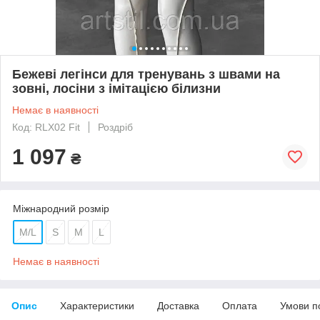
Бежеві легінси для тренувань з швами на
зовні, лосіни з імітацією білизни
Немає в наявності
Код: RLX02 Fit
Роздріб
1 097
₴
Міжнародний розмір
M/L
S
M
L
Немає в наявності
Опис
Характеристики
Доставка
Оплата
Умови п