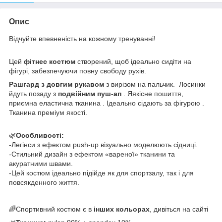
Опис
Відчуйте впевненість на кожному тренуванні!
​Цей
фітнес костюм
створений, щоб ідеально сидіти на
фігурі, забезпечуючи повну свободу рухів.
Рашгард з довгим рукавом
з вирізом на пальчик. Лосинки
йдуть позаду з
подвійним пуш-ап
. Яякісне пошиття,
приємна еластична тканина . Ідеально сідають за фігурою .
Тканина преміум якості.
🌿
​Особливості:
-​Легінси з ефектом push-up візуально моделюють сідниці.
-​Стильний дизайн з ефектом «вареної» тканини та
акуратними швами.
-​Цей костюм ідеально підійде як для спортзалу, так і для
повсякденного життя.
🌈Спортивний костюм є в
інших кольорах
, дивіться на сайті