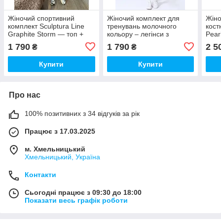
Жіночий спортивний
Жіночий комплект для
Жіно
комплект Sculptura Line
тренувань молочного
кост
Graphite Storm — топ +
кольору – легінси з
Pear
легінси з утяжкою та
контурними швами та
рашг
1 790
1 790
2 5
₴
₴
ефектом корекції
кроп-топ
ефе
Купити
Купити
Про нас
100% позитивних з 34 відгуків за рік
Працює з 17.03.2025
м. Хмельницький
Хмельницький, Україна
Контакти
Сьогодні працює з 09:30 до 18:00
Показати весь графік роботи