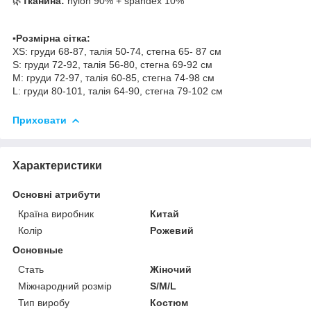
🌿
Тканина:
nylon 90% + spandex 10%
▪️Розмірна сітка:
XS: груди 68-87, талія 50-74, стегна 65- 87 см
S: груди 72-92, талія 56-80, стегна 69-92 см
М: груди 72-97, талія 60-85, стегна 74-98 см
L: груди 80-101, талія 64-90, стегна 79-102 см
Приховати
Характеристики
Основні атрибути
Країна виробник
Китай
Колір
Рожевий
Основные
Стать
Жіночий
Міжнародний розмір
S/M/L
Тип виробу
Костюм