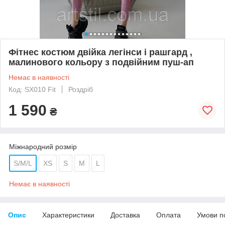
Фітнес костюм двійка легінси і рашгард ,
малинового кольору з подвійним пуш-ап
Немає в наявності
Код: SX010 Fit
Роздріб
1 590
₴
Міжнародний розмір
S/M/L
XS
S
M
L
Немає в наявності
Опис
Характеристики
Доставка
Оплата
Умови п