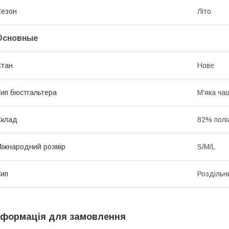
Сезон
Літо
Основные
Стан
Нове
ип бюстгальтера
М'яка ча
Склад
82% полі
іжнародний розмір
S/M/L
ип
Роздільн
нформація для замовлення