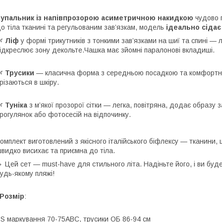
Купальник із напівпрозорою асиметричною накидкою
чудово п
о тіла тканині та регульованим зав’язкам, модель
ідеально сідає 
🌿
Ліф
у формі трикутників з тонкими зав’язками на шиї та спині — л
ідкреслює зону декольте.Чашка має зйомні паралонові вкладиші.
🌿
Трусики
— класична форма з середньою посадкою та комфортним
різаються в шкіру.
🌿
Туніка
з м’якої прозорої сітки — легка, повітряна, додає образу
рогулянок або фотосесій на відпочинку.
омплект виготовлений з якісного італійського біфлексу — тканини, 
видко висихає та приємна до тіла.
 Цей сет — must-have для стильного літа. Надіньте його, і ви буд
удь-якому пляжі!
️Розмір
:
 S маркування 70-75АВС, трусики ОБ 86-94 см