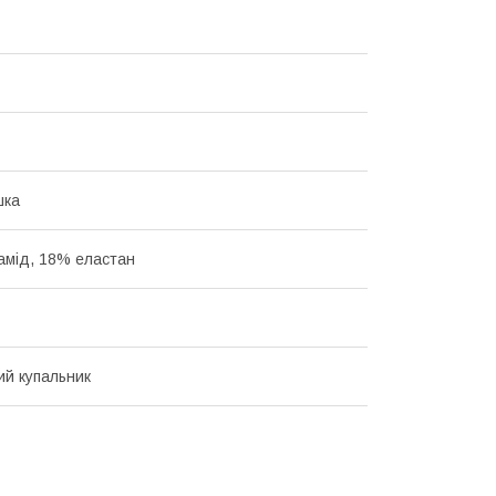
шка
амід, 18% еластан
ий купальник