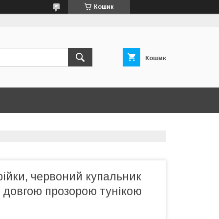
Кошик
Кошик
рійки, червоний купальник
з довгою прозорою тунікою