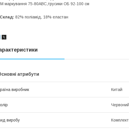
 M маркування 75-80АВС,трусики ОБ 92-100 см
️Склад:
82% поліамід, 18% еластан
арактеристики
Основні атрибути
раїна виробник
Китай
олір
Червони
ид виробу
Комплект