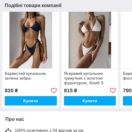
Подібні товари компанії
Барвистий купальник,
Яскравий купальник
Барв
зелена зебра
трикутник з золотою
фіол
фурнітурою, білий S
820
815
790
₴
₴
Купити
Купити
Про нас
100% позитивних з 34 відгуків за рік