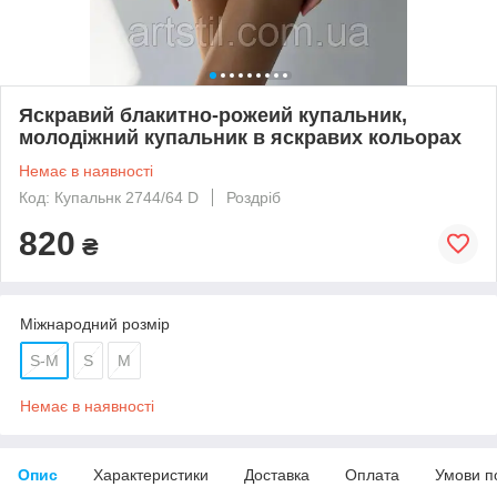
Яскравий блакитно-рожеий купальник,
молодіжний купальник в яскравих кольорах
Немає в наявності
Код: Купальнк 2744/64 D
Роздріб
820
₴
Міжнародний розмір
S-M
S
M
Немає в наявності
Опис
Характеристики
Доставка
Оплата
Умови п