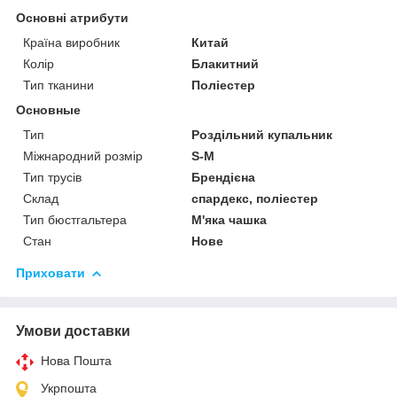
Основні атрибути
Країна виробник
Китай
Колір
Блакитний
Тип тканини
Поліестер
Основные
Тип
Роздільний купальник
Міжнародний розмір
S-M
Тип трусів
Брендієна
Склад
спардекс, поліестер
Тип бюстгальтера
М'яка чашка
Стан
Нове
Приховати
Умови доставки
Нова Пошта
Укрпошта