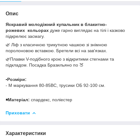
Опис
Яскравий молодіжний купальник в блакитно-
рожевих кольорах
дуже гарно виглядає на тілі і казково
підкрелює засмагу.
🌿 Ліф з класичною трикутною чашкою зі знімною
поролоновою вставкою. Бретели всі на зав'язках.
🌿Плавки V-подібного крою з відкритими стегнами та
підкладом. Посадка Бразильяно по 🍑
▪️Розміри:
- М маркування 80-85ВС, трусики ОБ 92-100 см.
◾️
Матеріал:
спардекс, поліестер
Приховати
Характеристики