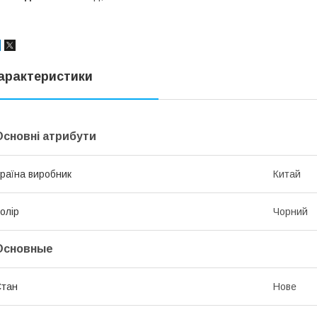
арактеристики
Основні атрибути
раїна виробник
Китай
олір
Чорний
Основные
Стан
Нове