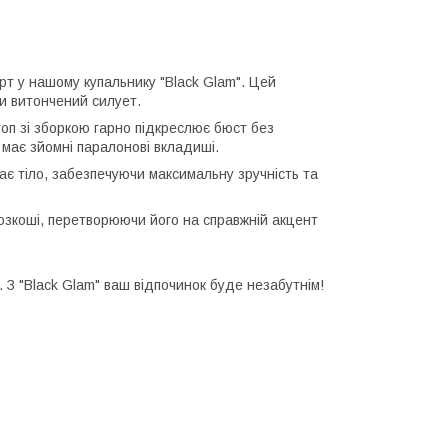
т у нашому купальнику "Black Glam". Цей
и витончений силует.
оп зі зборкою гарно підкреслює бюст без
має зйомні паралонові вкладиші.
гає тіло, забезпечуючи максимальну зручність та
зкоші, перетворюючи його на справжній акцент
 З "Black Glam" ваш відпочинок буде незабутнім!