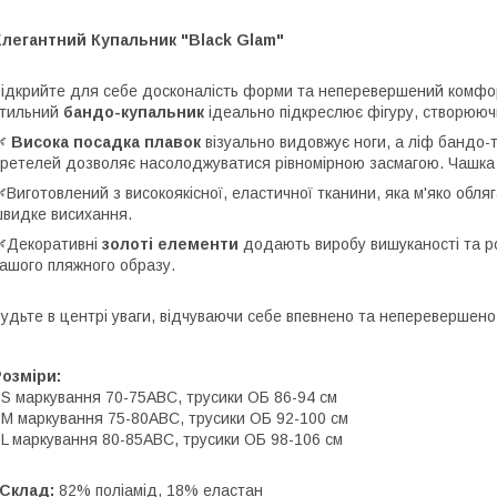
легантний Купальник "Black Glam"
ідкрийте для себе досконалість форми та неперевершений комфор
стильний
бандо-купальник
ідеально підкреслює фігуру, створююч
🌿
Висока посадка
плавок
візуально видовжує ноги, а
ліф бандо-т
ретелей дозволяє насолоджуватися рівномірною засмагою. Чашка 
Виготовлений з високоякісної, еластичної тканини, яка м'яко обля
видке висихання.
Декоративні
золоті елементи
додають виробу вишуканості та ро
ашого пляжного образу.
удьте в центрі уваги, відчуваючи себе впевнено та неперевершено.
озміри:
 S маркування 70-75АВС, трусики ОБ 86-94 см
 M маркування 75-80АВС, трусики ОБ 92-100 см
 L маркування 80-85АBC, трусики ОБ 98-106 см
️Склад:
82% поліамід, 18% еластан