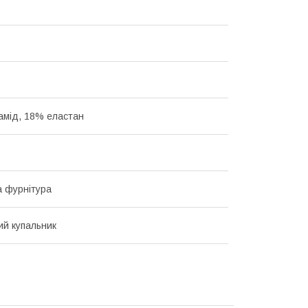
амід, 18% еластан
 фурнітура
ий купальник