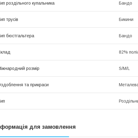
ип роздільного купальника
Бандо
ип трусів
Бикини
ип бюстгальтера
Бандо
Склад
82% полі
іжнародний розмір
S/M/L
здоблення та прикраси
Металева
ип
Роздільн
нформація для замовлення