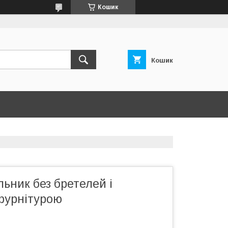
Кошик
Кошик
ьник без бретелей і
фурнітурою